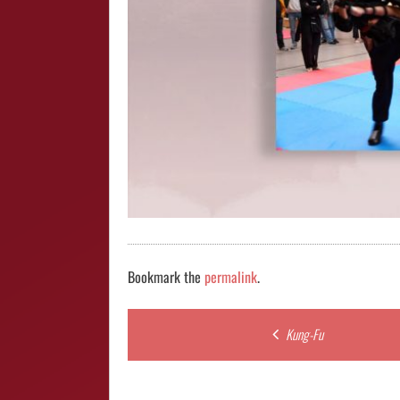
Bookmark the
permalink
.
Post
Kung-Fu
navigation