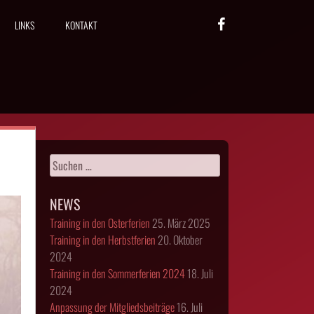
LINKS
KONTAKT
Suchen
nach:
NEWS
Training in den Osterferien
25. März 2025
Training in den Herbstferien
20. Oktober
2024
Training in den Sommerferien 2024
18. Juli
2024
Anpassung der Mitgliedsbeiträge
16. Juli