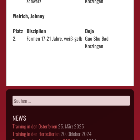
schwarz
Krozingen
Weirich, Johnny
Platz
Disziplien
Dojo
2.
Formen 17-21 Jahre, weiß-gelb
Guo Shu Bad
Krozingen
Suchen
nach:
NEWS
Training in den Osterferien
25. März 2025
Training in den Herbstferien
20. Oktober 2024