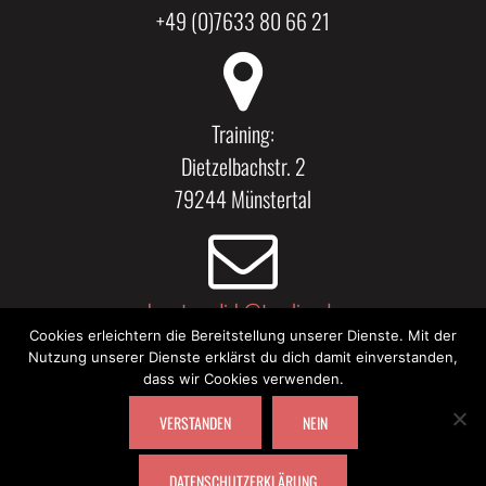
+49 (0)7633 80 66 21
Training:
Dietzelbachstr. 2
79244 Münstertal
kaestner.dirk@t-online.de
Cookies erleichtern die Bereitstellung unserer Dienste. Mit der
Kirchstr. 11
Nutzung unserer Dienste erklärst du dich damit einverstanden,
79219 Staufen
dass wir Cookies verwenden.
VERSTANDEN
NEIN
© 2024 DIRK GOMEZ Y RIESER (KÄSTNER) |
IMPRESSUM & HAFTUNGSAUSSCHLUSS
|
DATENSCHUTZERKLÄRUNG