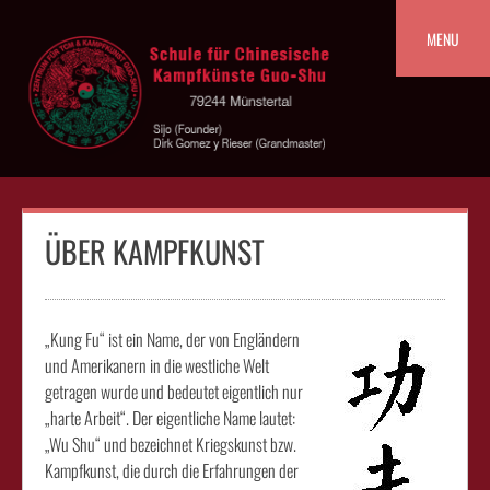
Skip
to
MENU
content
ÜBER KAMPFKUNST
„Kung Fu“ ist ein Name, der von Engländern
und Amerikanern in die westliche Welt
getragen wurde und bedeutet eigentlich nur
„harte Arbeit“. Der eigentliche Name lautet:
„Wu Shu“ und bezeichnet Kriegskunst bzw.
Kampfkunst, die durch die Erfahrungen der