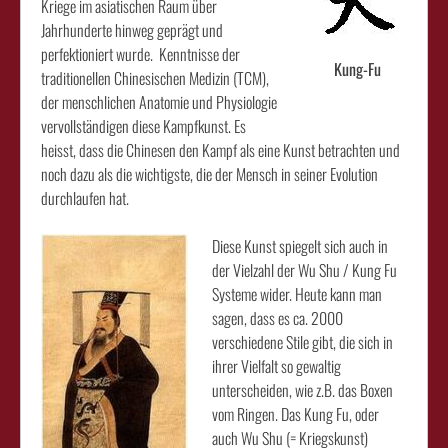
Kriege im asiatischen Raum über
Jahrhunderte hinweg geprägt und
perfektioniert wurde. Kenntnisse der
Kung-Fu
traditionellen Chinesischen Medizin (TCM),
der menschlichen Anatomie und Physiologie
vervollständigen diese Kampfkunst. Es
heisst, dass die Chinesen den Kampf als eine Kunst betrachten und
noch dazu als die wichtigste, die der Mensch in seiner Evolution
durchlaufen hat.
Diese Kunst spiegelt sich auch in
der Vielzahl der Wu Shu / Kung Fu
Systeme wider. Heute kann man
sagen, dass es ca. 2000
verschiedene Stile gibt, die sich in
ihrer Vielfalt so gewaltig
unterscheiden, wie z.B. das Boxen
vom Ringen. Das Kung Fu, oder
auch Wu Shu (= Kriegskunst)