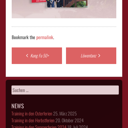
Bookmark the
permalink
.
Post
Kung Fu 50+
Löwentanz
navigation
Suchen
nach:
NEWS
Training in den Osterferien
25. März 2025
Training in den Herbstferien
20. Oktober 2024
Training in den Sommerferien 2024
18. Juli 2024