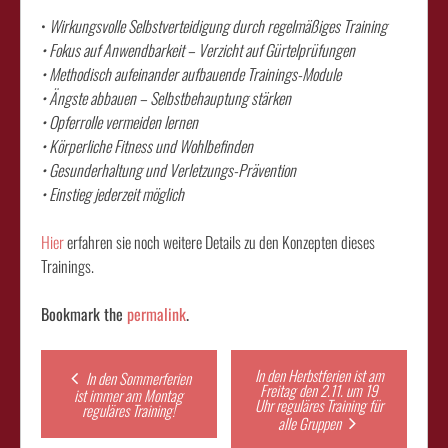
•
Wirkungsvolle Selbstverteidigung durch regelmäßiges Training
• Fokus auf Anwendbarkeit – Verzicht auf Gürtelprüfungen
• Methodisch aufeinander aufbauende Trainings-Module
• Ängste abbauen – Selbstbehauptung stärken
• Opferrolle vermeiden lernen
• Körperliche Fitness und Wohlbefinden
• Gesunderhaltung und Verletzungs-Prävention
• Einstieg jederzeit möglich
Hier
erfahren sie noch weitere Details zu den Konzepten dieses
Trainings.
Bookmark the
permalink
.
Post
In den Herbstferien ist am
In den Sommerferien
Freitag den 2.11. um 19
ist immer am Montag
Uhr reguläres Training für
reguläres Training!
navigation
alle Gruppen