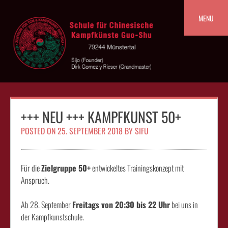
Skip
to
MENU
content
+++ NEU +++ KAMPFKUNST 50+
POSTED ON
25. SEPTEMBER 2018
BY
SIFU
Für die
Zielgruppe 50+
entwickeltes Trainingskonzept mit
Anspruch.
Ab 28. September
Freitags von 20:30 bis 22 Uhr
bei uns in
der Kampfkunstschule.