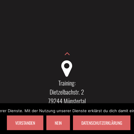
Training:
Dietzelbachstr. 2
79244 Münstertal
serer Dienste. Mit der Nutzung unserer Dienste erklärst du dich damit 
VERSTANDEN
NEIN
DATENSCHUTZERKLÄRUNG
4 DIRK GOMEZ Y RIESER (KÄSTNER) |
IMPRESSUM & HAFTUNGSAUSSCHLUSS
|
DATENSCHUTZERKL