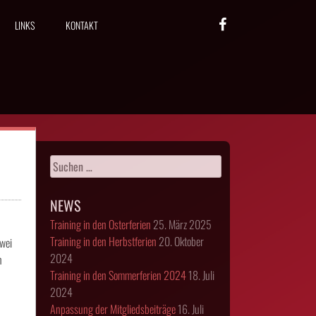
LINKS
KONTAKT
Suchen
nach:
NEWS
Training in den Osterferien
25. März 2025
Training in den Herbstferien
20. Oktober
zwei
2024
n
Training in den Sommerferien 2024
18. Juli
2024
Anpassung der Mitgliedsbeiträge
16. Juli