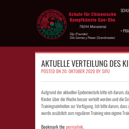
Skip
to
SCHU
content
> PRA
AKTUELLE VERTEILUNG DES K
POSTED ON
20. OKTOBER 2020
BY
SIFU
Aufgrund der aktuellen Epidemiestufe bitte ich darum, da
Kinder über die Woche besser verteilt werden und die Gr
Trainingseinheiten zur Verfügung. Ich bitte darum, dass 
wurde zusätzlich zum regulären Training eine eigene Train
Bookmark the
permalink
.