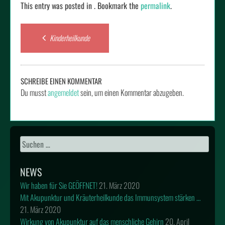
This entry was posted in . Bookmark the
permalink
.
Post
Kinderheilkunde
navigation
SCHREIBE EINEN KOMMENTAR
Du musst
angemeldet
sein, um einen Kommentar abzugeben.
Suchen
nach:
NEWS
Wir haben für Sie GEÖFFNET!
21. März 2020
Mit Akupunktur und Kräuterheilkunde das Immunsystem stärken …
21. März 2020
Wirkung von Akupunktur auf das menschliche Gehirn
20. April