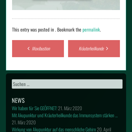
This entry was posted in . Bookmark the
permalink
.
Post
Moxibustion
Kräuterheilkunde
navigation
Suchen
nach:
NEWS
Wir haben für Sie GEÖFFNET!
21. März 2020
Mit Akupunktur und Kräuterheilkunde das Immunsystem stärken …
21. März 2020
Wirkung von Akupunktur auf das menschliche Gehirn
20. April