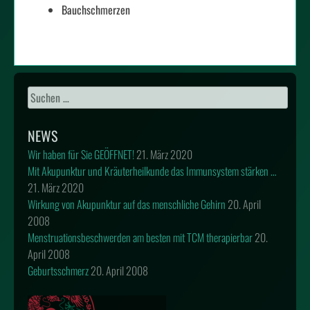
Bauchschmerzen
Suchen
nach:
NEWS
Wir haben für Sie GEÖFFNET!
21. März 2020
Mit Akupunktur und Kräuterheilkunde das Immunsystem stärken …
21. März 2020
Wirkung von Akupunktur auf das menschliche Gehirn
20. April
2008
Menstruationsbeschwerden am besten mit TCM therapierbar
20.
April 2008
Geburtsschmerz
20. April 2008