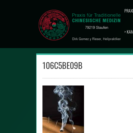
Skip
to
PRAX
content
> KA
106C5BE09B