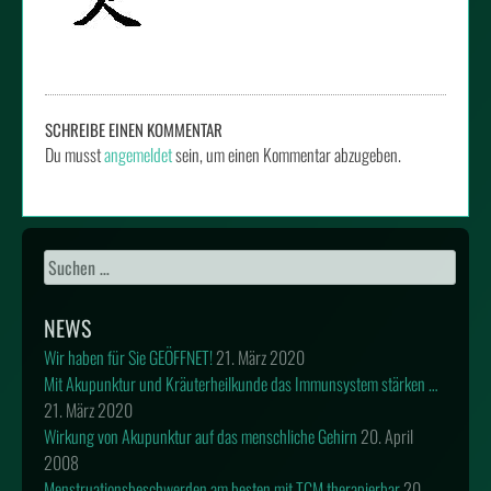
SCHREIBE EINEN KOMMENTAR
Du musst
angemeldet
sein, um einen Kommentar abzugeben.
Suchen
nach:
NEWS
Wir haben für Sie GEÖFFNET!
21. März 2020
Mit Akupunktur und Kräuterheilkunde das Immunsystem stärken …
21. März 2020
Wirkung von Akupunktur auf das menschliche Gehirn
20. April
2008
Menstruationsbeschwerden am besten mit TCM therapierbar
20.